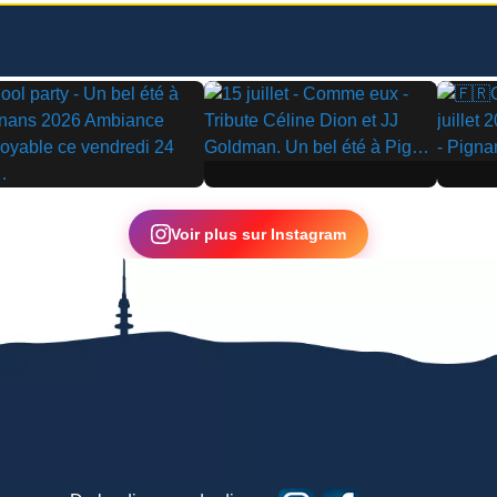
▶
▶
Voir plus sur Instagram