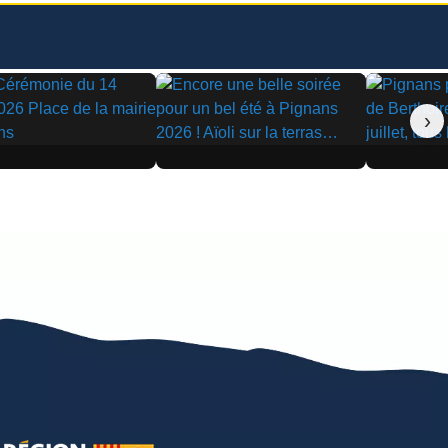
›
▶
▶