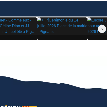
›
▶
▶