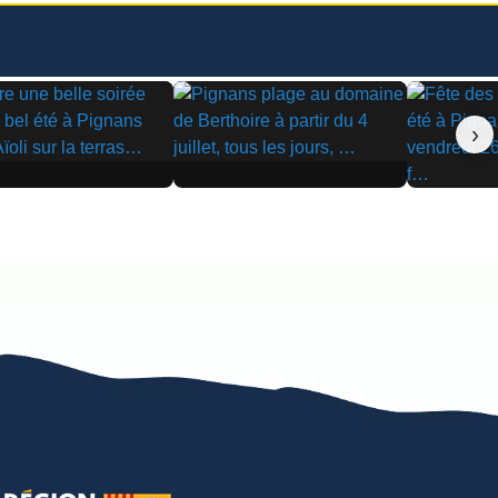
›
▶
▶