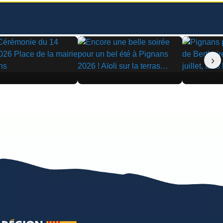
›
▶
▶