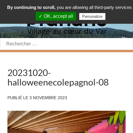
By continuing to scroll,
you are allowing all third-party services
✓ OK, accept all
Personalize
Rechercher:
20231020-
halloweenecolepagnol-08
PUBLIÉ LE
3 NOVEMBRE 2023