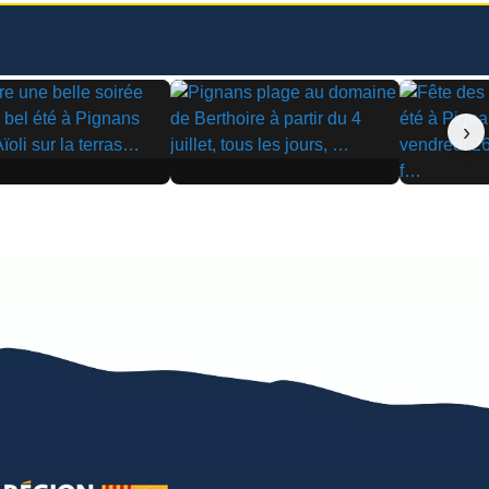
›
▶
▶