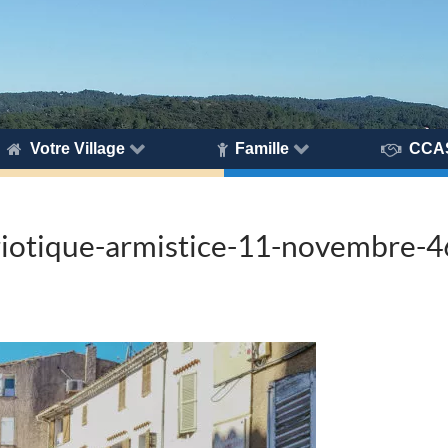
Votre Village
Famille
CCA
iotique-armistice-11-novembre-4