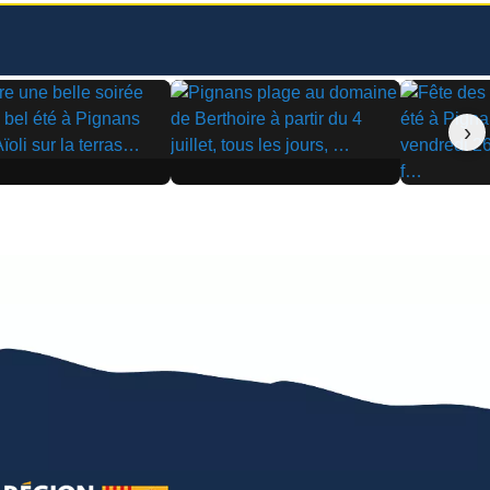
›
▶
▶