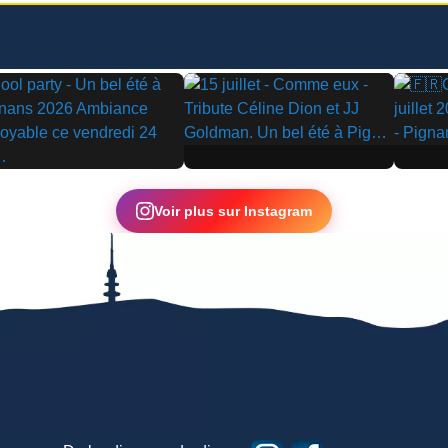
▶
▶
Voir plus sur Instagram