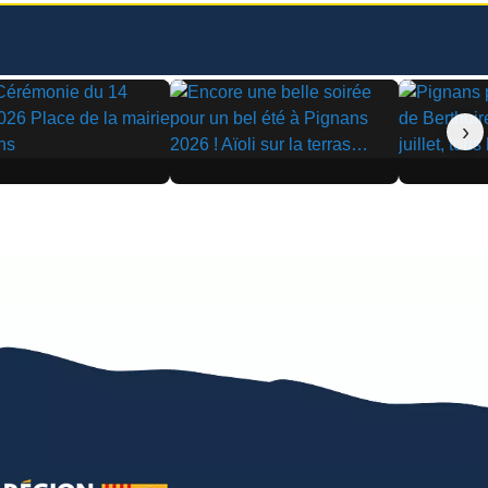
›
▶
▶