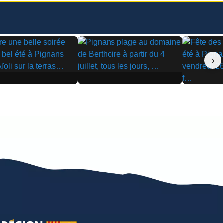
›
▶
▶