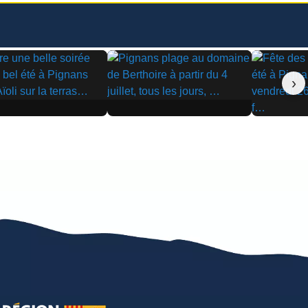
›
▶
▶