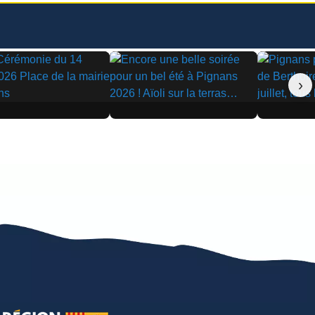
›
▶
▶