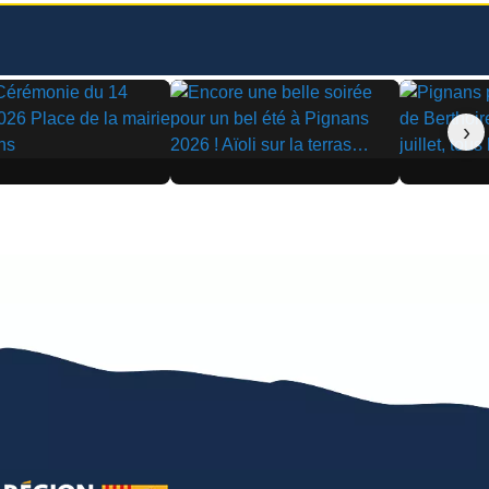
›
▶
▶