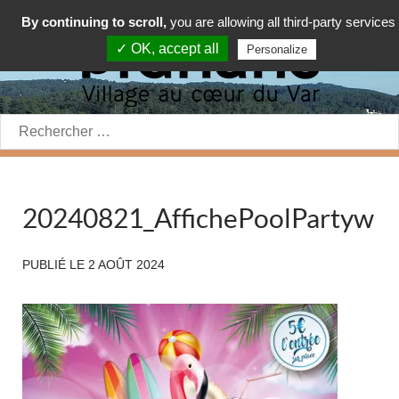
By continuing to scroll,
you are allowing all third-party services
✓ OK, accept all
Personalize
Rechercher:
20240821_AffichePoolPartyw
PUBLIÉ LE
2 AOÛT 2024