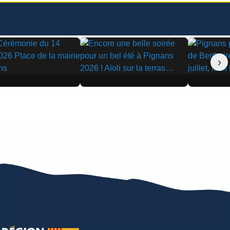
›
▶
▶