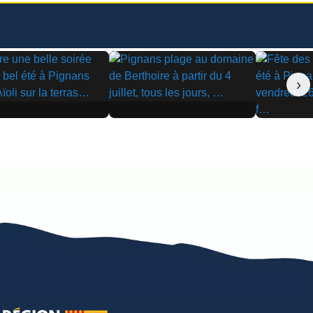
›
▶
▶