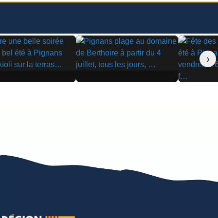
›
▶
▶