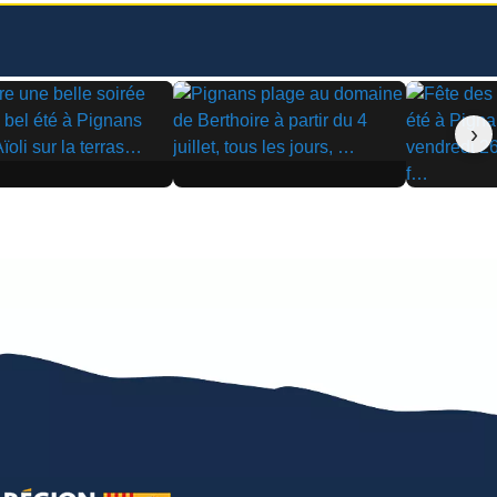
›
▶
▶