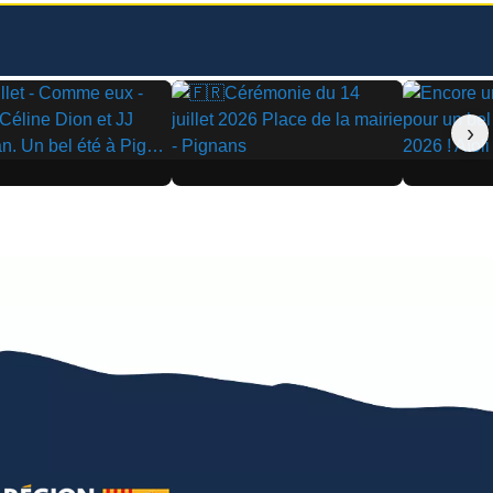
›
▶
▶