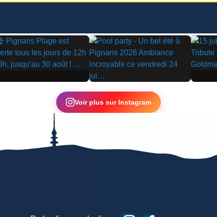
▶
▶
Voir plus sur Instagram