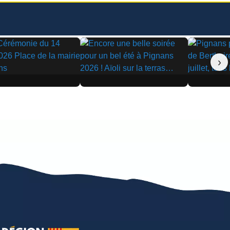
›
▶
▶