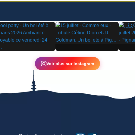
▶
▶
Voir plus sur Instagram