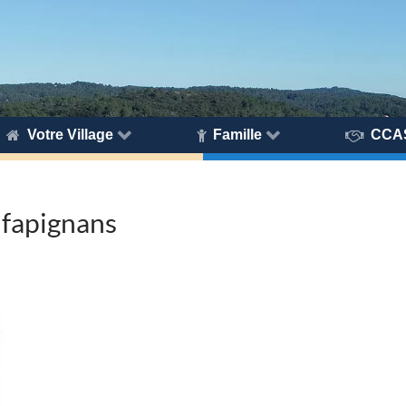
Votre Village
Famille
CCA
nfapignans