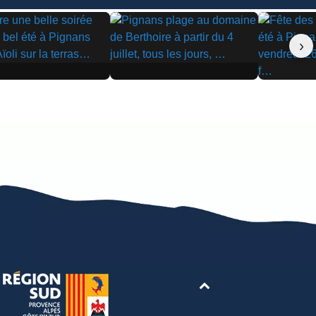
›
▶
▶