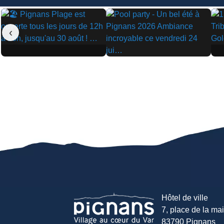
‹
▶
▶
▶
Hôtel de ville
7, place de la mair
83790 Pignans