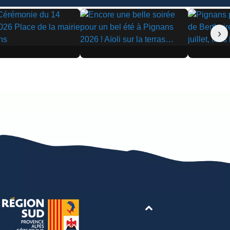
›
▶
▶