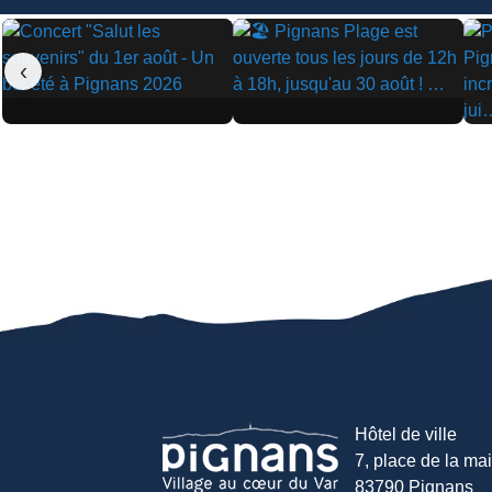
‹
▶
▶
▶
Hôtel de ville
7, place de la mair
83790 Pignans