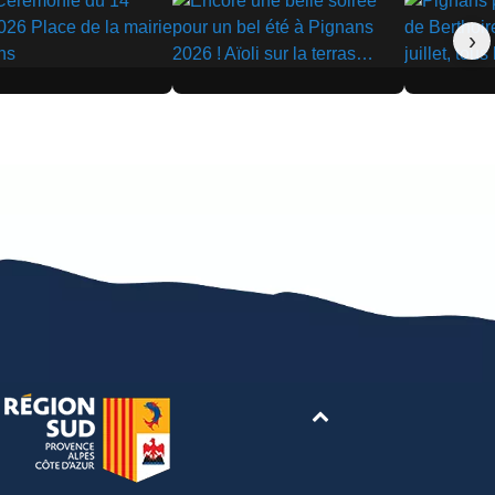
›
▶
▶