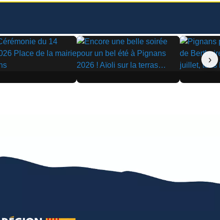
›
▶
▶