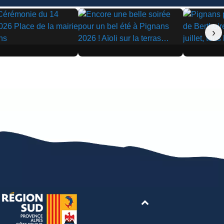
›
▶
▶