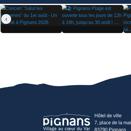
‹
▶
▶
▶
Hôtel de ville
7, place de la mair
83790 Pignans