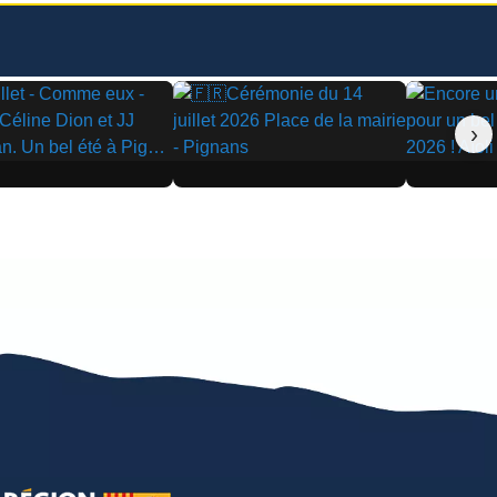
›
▶
▶