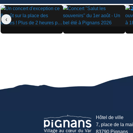
‹
▶
▶
▶
Hôtel de ville
7, place de la mair
83790 Pignans