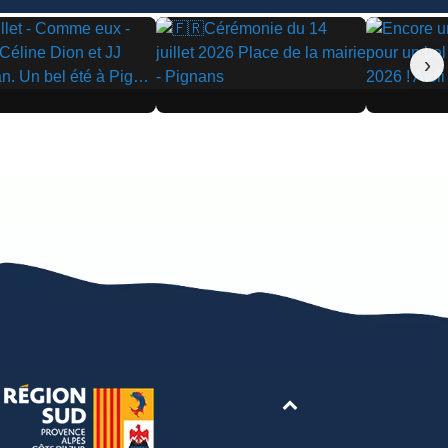
›
▶
▶