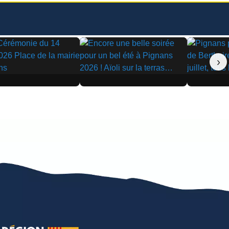
›
▶
▶