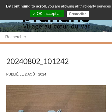
By continuing to scroll,
you are allowing all third-party services
✓ OK, accept all
Personalize
Rechercher:
20240802_101242
PUBLIÉ LE
2 AOÛT 2024