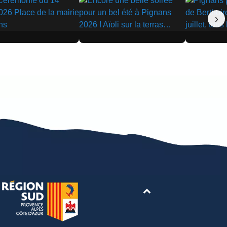
›
▶
▶