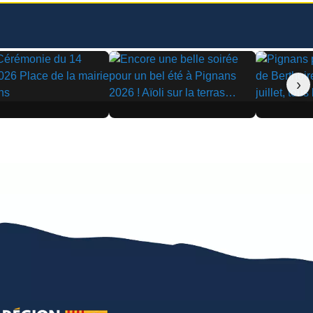
›
▶
▶