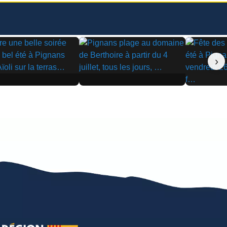
›
▶
▶