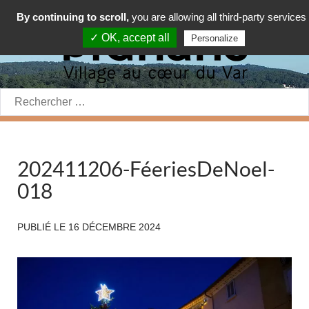
By continuing to scroll,
you are allowing all third-party services
✓ OK, accept all
Personalize
Rechercher:
202411206-FéeriesDeNoel-
018
PUBLIÉ LE
16 DÉCEMBRE 2024