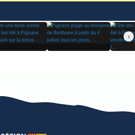
›
▶
▶