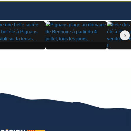
›
▶
▶