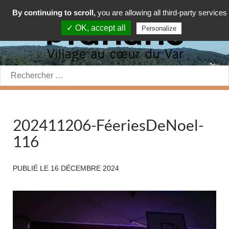
By continuing to scroll,
you are allowing all third-party services
✓ OK, accept all
Personalize
Rechercher:
202411206-FéeriesDeNoel-
116
PUBLIÉ LE
16 DÉCEMBRE 2024