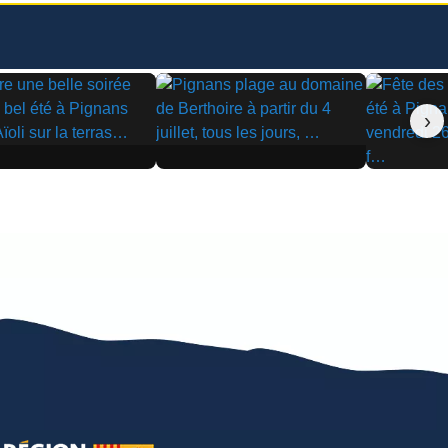
›
▶
▶