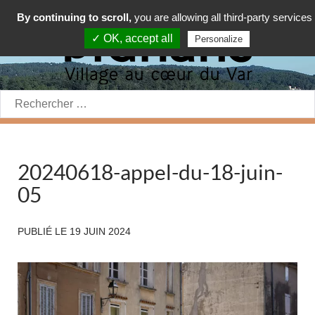
By continuing to scroll,
you are allowing all third-party services
✓ OK, accept all
Personalize
Rechercher:
20240618-appel-du-18-juin-
05
PUBLIÉ LE
19 JUIN 2024