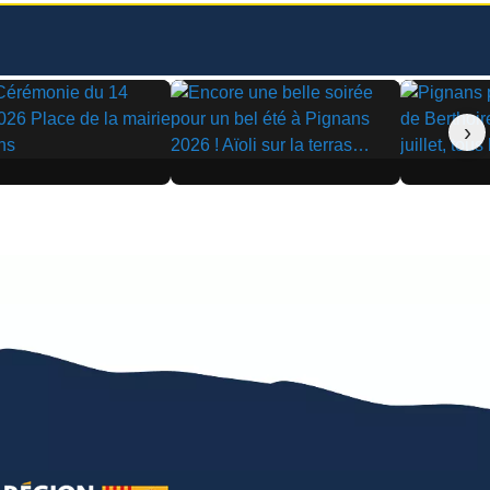
›
▶
▶