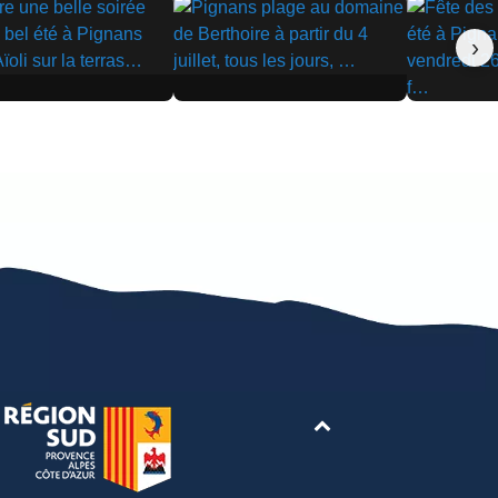
›
▶
▶