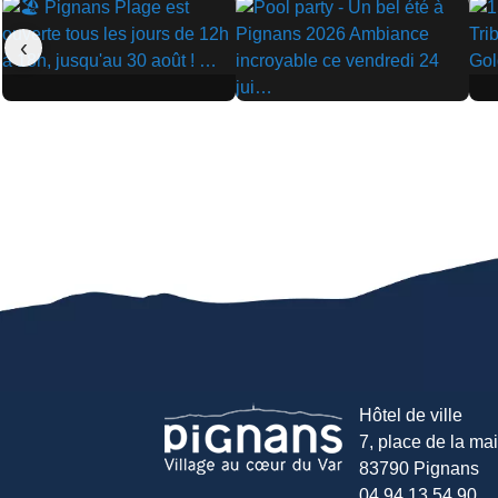
‹
▶
▶
▶
Hôtel de ville
7, place de la mair
83790 Pignans
04 94 13 54 90