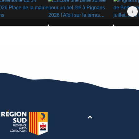
›
▶
▶