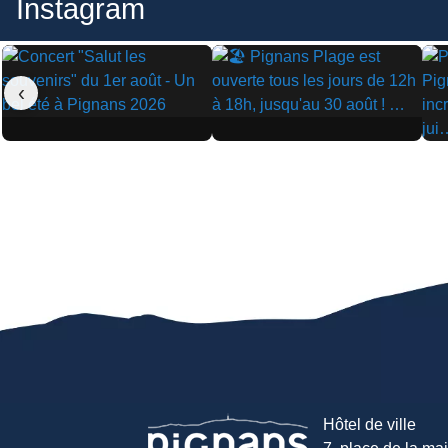
Instagram
‹
▶
▶
▶
Hôtel de ville