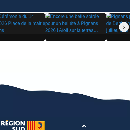
›
▶
▶