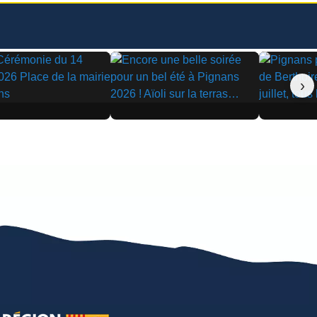
›
▶
▶