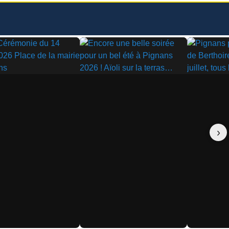
▶
▶
›