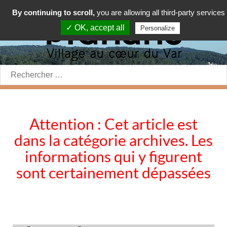
By continuing to scroll,
you are allowing all third-party services
✓ OK, accept all
Personalize
Rechercher:
Attention : Cet article est
dans la catégorie archives. Les
informations qui y figurent
sont certainement dépassées