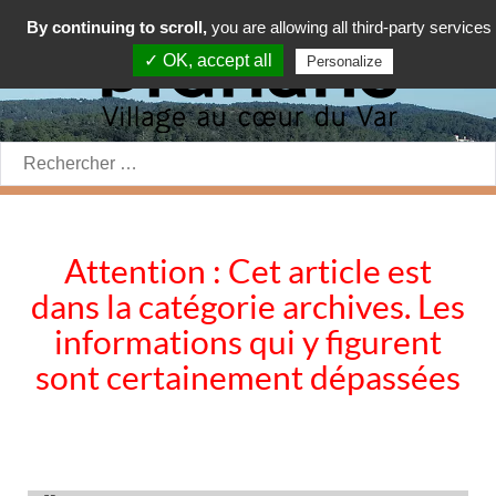
By continuing to scroll,
you are allowing all third-party services
✓ OK, accept all
Personalize
Rechercher:
Attention : Cet article est
dans la catégorie archives. Les
informations qui y figurent
sont certainement dépassées