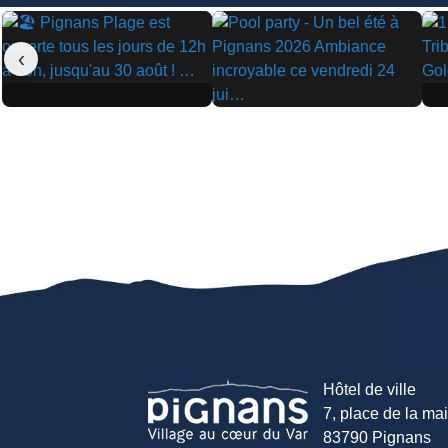
‹
▶
▶
▶
Hôtel de ville
7, place de la mair
83790 Pignans