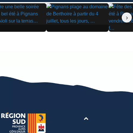
›
▶
▶