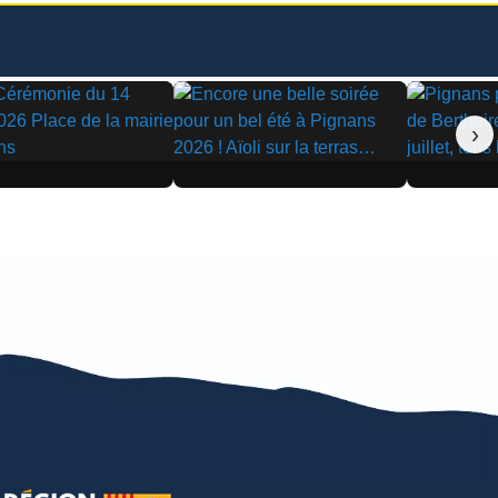
›
▶
▶