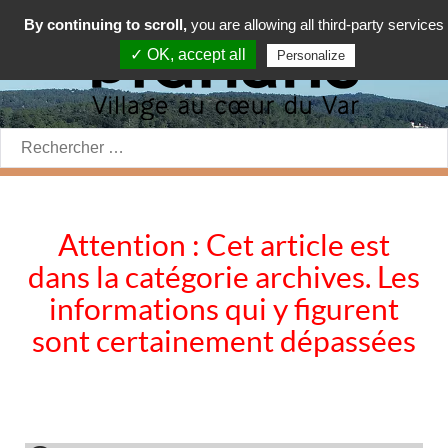
By continuing to scroll,
you are allowing all third-party services
✓ OK, accept all
Personalize
Rechercher:
Attention : Cet article est
dans la catégorie archives. Les
informations qui y figurent
sont certainement dépassées