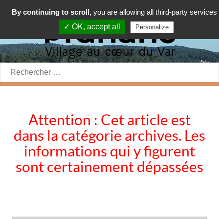
By continuing to scroll,
you are allowing all third-party services
✓ OK, accept all
Personalize
Rechercher:
Attention : Cet article est
dans la catégorie archives. Les
informations qui y figurent
sont certainement dépassées