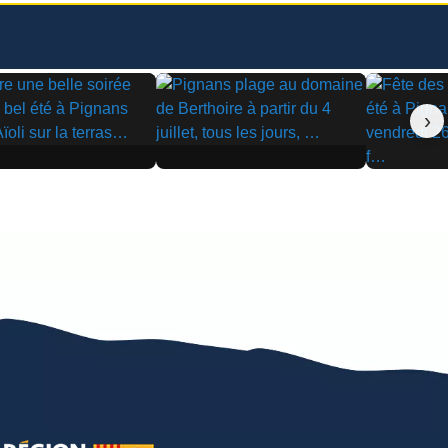
›
▶
▶